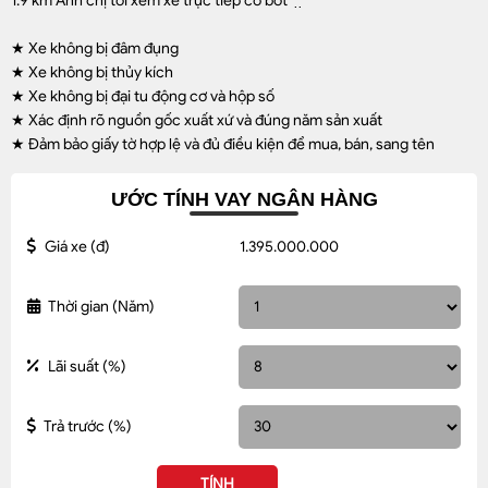
1.9 km Anh chị tới xem xe trực tiếp có bớt ̂́ ̛ ̛̣ ̣̂
★ Xe không bị đâm đụng
★ Xe không bị thủy kích
★ Xe không bị đại tu động cơ và hộp số
★ Xác định rõ nguồn gốc xuất xứ và đúng năm sản xuất
★ Đảm bảo giấy tờ hợp lệ và đủ điều kiện để mua, bán, sang tên
ƯỚC TÍNH VAY NGÂN HÀNG
Giá xe
(đ)
Thời gian
(Năm)
Lãi suất
(%)
Trả trước
(%)
TÍNH