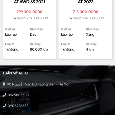
AT AWD 6S 2021
AT 2023
799.000.000đ
715.000.000đ
Trả trước: 239.000.000đ
Trả trước: 214.000.000đ
Xuất xứ
Nhiên liệu
Xuất xứ
Nhiên liệu
Lắp ráp
Dầu
Lắp ráp
Xăng
Hộp số
Đã chạy
Hộp số
Đã chạy
Tự động
80.000 km
Tự động
4 km
TUẤN MỲ AUTO
90 Nguyễn Văn Cừ - Long Biên - Hà Nội
0969806688
0905936688