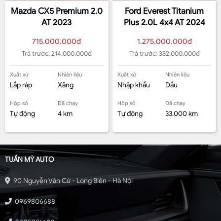
Mazda CX5 Premium 2.0
Ford Everest Titanium
AT 2023
Plus 2.0L 4x4 AT 2024
715.000.000đ
1.275.000.000đ
Trả trước: 214.000.000đ
Trả trước: 382.000.000đ
Xuất xứ
Nhiên liệu
Xuất xứ
Nhiên liệu
Lắp ráp
Xăng
Nhập khẩu
Dầu
Hộp số
Đã chạy
Hộp số
Đã chạy
Tự động
4 km
Tự động
33.000 km
TUẤN MỲ AUTO
90 Nguyễn Văn Cừ - Long Biên - Hà Nội
0969806688