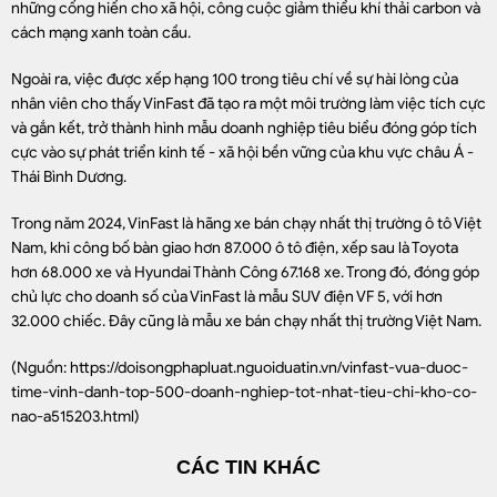
những cống hiến cho xã hội, công cuộc giảm thiểu khí thải carbon và
cách mạng xanh toàn cầu.
Ngoài ra, việc được xếp hạng 100 trong tiêu chí về sự hài lòng của
nhân viên cho thấy VinFast đã tạo ra một môi trường làm việc tích cực
và gắn kết, trở thành hình mẫu doanh nghiệp tiêu biểu đóng góp tích
cực vào sự phát triển kinh tế - xã hội bền vững của khu vực châu Á -
Thái Bình Dương.
Trong năm 2024, VinFast là hãng xe bán chạy nhất thị trường ô tô Việt
Nam, khi công bố bàn giao hơn 87.000 ô tô điện, xếp sau là Toyota
hơn 68.000 xe và Hyundai Thành Công 67.168 xe. Trong đó, đóng góp
chủ lực cho doanh số của VinFast là mẫu SUV điện VF 5, với hơn
32.000 chiếc. Đây cũng là mẫu xe bán chạy nhất thị trường Việt Nam.
(Nguồn:
https://doisongphapluat.nguoiduatin.vn/vinfast-vua-duoc-
time-vinh-danh-top-500-doanh-nghiep-tot-nhat-tieu-chi-kho-co-
nao-a515203.html
)
CÁC TIN KHÁC