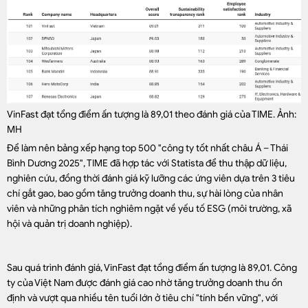
VinFast đạt tổng điểm ấn tượng là 89,01 theo đánh giá của TIME. Ảnh:
MH
Để làm nên bảng xếp hạng top 500 "công ty tốt nhất châu Á – Thái
Bình Dương 2025", TIME đã hợp tác với Statista để thu thập dữ liệu,
nghiên cứu, đồng thời đánh giá kỹ lưỡng các ứng viên dựa trên 3 tiêu
chí gắt gao, bao gồm tăng trưởng doanh thu, sự hài lòng của nhân
viên và những phân tích nghiêm ngặt về yếu tố ESG (môi trường, xã
hội và quản trị doanh nghiệp).
Sau quá trình đánh giá, VinFast đạt tổng điểm ấn tượng là 89,01. Công
ty của Việt Nam được đánh giá cao nhờ tăng trưởng doanh thu ổn
định và vượt qua nhiều tên tuổi lớn ở tiêu chí "tính bền vững", với