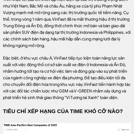
như Việt Nam, Bắc Mỹ và châu Âu, hãng xe của tỷ phú Phạm Nhật
Vượng mạnh mẽ mở rộng sang các thị trường quốc tế tiềm năng. Cụ
thể, trong vòng 1 năm qua, VinFast đã ra mắt thương hiệu ở thị trường
Trung Đông và Ấn Độ, đồng thời chính thức mở bán và bàn giao dải
sản phẩm SUV điện đa dạng tại thị trường Indonesia và Philippines, với
các chính sách bán hàng, hậu mãi hấp dẫn cùng mạng lưới đại lý
không ngừng mở rộng.
Đặc biệt, ở khu vực châu Á, VinFast tiếp tục kiện toàn năng lực sản
xuất với việc động thổ cơ sở sản xuất xe điện ở Indonesia và Ấn Độ,
nhằm hướng tới tạo ra cơ hội việc làm và đóng góp vào sự phát triển
của ngành công nghiệp xe điện địa phương. Để tạo điều kiện tối đa
cho chuyển đổi điện hóa trong khu vực này, VinFast tiến hành hợp tác
với các đối tác chiến lược như GSM và V-GREEN nhằm xây dựng và
phát triển hệ sinh thái giao thông "Vì Tương lai Xanh" toàn diện.
TIÊU CHÍ XẾP HẠNG CỦA TIME KHÓ CỠ NÀO?