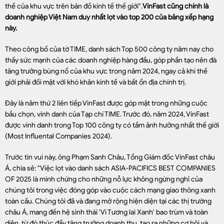
thế của khu vực trên bản đồ kinh tế thế giới".
VinFast cũng chính là
doanh nghiệp Việt Nam duy nhất lọt vào top 200 của bảng xếp hạng
này.
Theo công bố của tờ TIME, danh sách Top 500 công ty năm nay cho
thấy sức mạnh của các doanh nghiệp hàng đầu, góp phần tạo nên đà
tăng trưởng bùng nổ của khu vực trong năm 2024, ngay cả khi thế
giới phải đối mặt với khó khăn kinh tế và bất ổn địa chính trị.
Đây là năm thứ 2 liên tiếp VinFast được góp mặt trong những cuộc
bầu chọn, vinh danh của Tạp chí TIME. Trước đó, năm 2024, VinFast
được vinh danh trong Top 100 công ty có tầm ảnh hưởng nhất thế giới
(Most Influental Companies 2024).
Trước tin vui này, ông Phạm Sanh Châu, Tổng Giám đốc VinFast châu
Á, chia sẻ: "Việc lọt vào danh sách ASIA-PACIFICS BEST COMPANIES
OF 2025 là minh chứng cho những nỗ lực không ngừng nghỉ của
chúng tôi trong việc đóng góp vào cuộc cách mạng giao thông xanh
toàn cầu. Chúng tôi đã và đang mở rộng hiện diện tại các thị trường
châu Á, mang đến hệ sinh thái 'Vì Tương lai Xanh' bao trùm và toàn
diện, từ đó thúc đẩy tăng trưởng doanh thu, tạo ra những cơ hội và