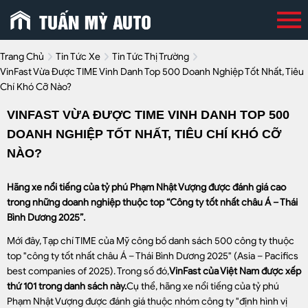
Trang Chủ
Tin Tức Xe
Tin Tức Thị Trường
VinFast Vừa Được TIME Vinh Danh Top 500 Doanh Nghiệp Tốt Nhất, Tiêu
Chí Khó Cỡ Nào?
VINFAST VỪA ĐƯỢC TIME VINH DANH TOP 500
DOANH NGHIỆP TỐT NHẤT, TIÊU CHÍ KHÓ CỠ
NÀO?
Hãng xe nổi tiếng của tỷ phú Phạm Nhật Vượng được đánh giá cao
trong những doanh nghiệp thuộc top “Công ty tốt nhất châu Á – Thái
Bình Dương 2025”.
Mới đây, Tạp chí TIME của Mỹ công bố danh sách 500 công ty thuộc
top "công ty tốt nhất châu Á – Thái Bình Dương 2025" (Asia – Pacifics
best companies of 2025). Trong số đó,
VinFast của Việt Nam được xếp
thứ 101 trong danh sách này.
Cụ thể, hãng xe nổi tiếng của tỷ phú
Phạm Nhật Vượng được đánh giá thuộc nhóm công ty "định hình vị