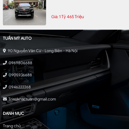
1 Tỷ 465 Triệu
Giá:
TUẤN MỲ AUTO
90 Nguyễn Văn Cừ - Long Biên - Hà Nội
0969806688
0905936688
0946222268
Trieukhactuan@gmail.com
DANH MỤC
Trang chủ