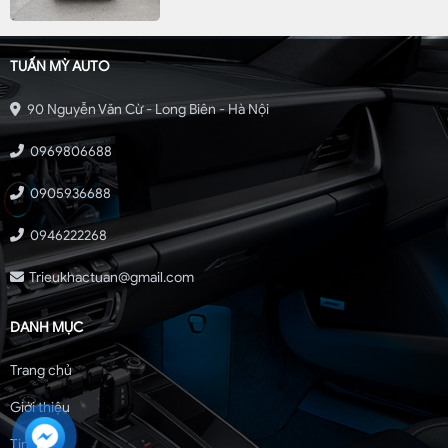
TUẤN MỲ AUTO
90 Nguyễn Văn Cừ - Long Biên - Hà Nội
0969806688
0905936688
0946222268
Trieukhactuan@gmail.com
DANH MỤC
Trang chủ
Giới thiệu
Tin tức