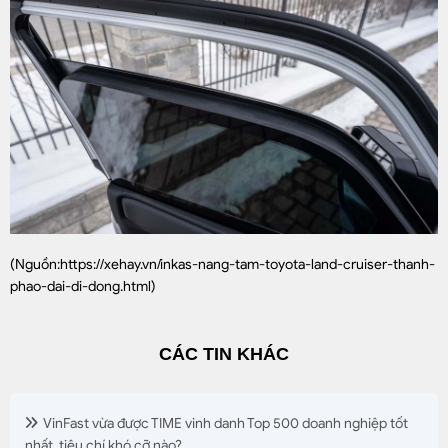
(Nguồn:
https://xehay.vn/inkas-nang-tam-toyota-land-cruiser-thanh-
phao-dai-di-dong.html)
CÁC TIN KHÁC
VinFast vừa được TIME vinh danh Top 500 doanh nghiệp tốt
nhất, tiêu chí khó cỡ nào?