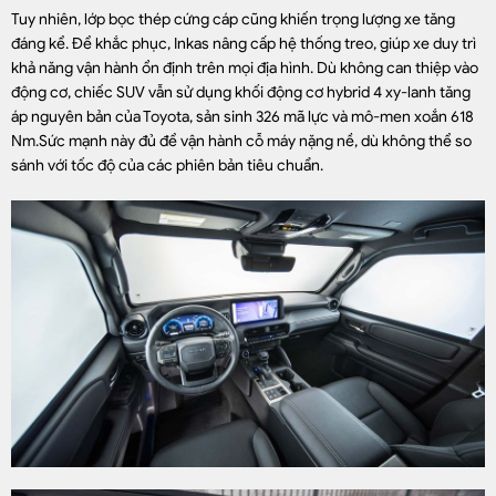
Tuy nhiên, lớp bọc thép cứng cáp cũng khiến trọng lượng xe tăng
đáng kể. Để khắc phục, Inkas nâng cấp hệ thống treo, giúp xe duy trì
khả năng vận hành ổn định trên mọi địa hình. Dù không can thiệp vào
động cơ, chiếc SUV vẫn sử dụng khối động cơ hybrid 4 xy-lanh tăng
áp nguyên bản của Toyota, sản sinh 326 mã lực và mô-men xoắn 618
Nm.Sức mạnh này đủ để vận hành cỗ máy nặng nề, dù không thể so
sánh với tốc độ của các phiên bản tiêu chuẩn.