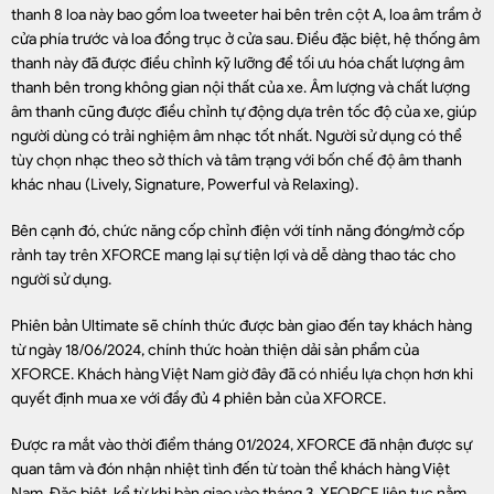
thanh 8 loa này bao gồm loa tweeter hai bên trên cột A, loa âm trầm ở
cửa phía trước và loa đồng trục ở cửa sau. Điều đặc biệt, hệ thống âm
thanh này đã được điều chỉnh kỹ lưỡng để tối ưu hóa chất lượng âm
thanh bên trong không gian nội thất của xe. Âm lượng và chất lượng
âm thanh cũng được điều chỉnh tự động dựa trên tốc độ của xe, giúp
người dùng có trải nghiệm âm nhạc tốt nhất. Người sử dụng có thể
tùy chọn nhạc theo sở thích và tâm trạng với bốn chế độ âm thanh
khác nhau (Lively, Signature, Powerful và Relaxing).
Bên cạnh đó, chức năng cốp chỉnh điện với tính năng đóng/mở cốp
rảnh tay trên XFORCE mang lại sự tiện lợi và dễ dàng thao tác cho
người sử dụng.
Phiên bản Ultimate sẽ chính thức được bàn giao đến tay khách hàng
từ ngày 18/06/2024, chính thức hoàn thiện dải sản phẩm của
XFORCE. Khách hàng Việt Nam giờ đây đã có nhiều lựa chọn hơn khi
quyết định mua xe với đầy đủ 4 phiên bản của XFORCE.
Được ra mắt vào thời điểm tháng 01/2024, XFORCE đã nhận được sự
quan tâm và đón nhận nhiệt tình đến từ toàn thể khách hàng Việt
Nam. Đặc biệt, kể từ khi bàn giao vào tháng 3, XFORCE liên tục nằm