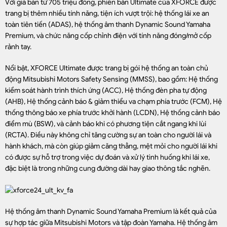
Với giá bán từ 705 triệu đồng, phiên bản Ultimate của XFORCE được
trang bị thêm nhiều tính năng, tiện ích vượt trội: hệ thống lái xe an
toàn tiên tiến (ADAS), hệ thống âm thanh Dynamic Sound Yamaha
Premium, và chức năng cốp chỉnh điện với tính năng đóng/mở cốp
rảnh tay.
Nổi bật, XFORCE Ultimate được trang bị gói hệ thống an toàn chủ
động Mitsubishi Motors Safety Sensing (MMSS), bao gồm: Hệ thống
kiểm soát hành trình thích ứng (ACC), Hệ thống đèn pha tự động
(AHB), Hệ thống cảnh báo & giảm thiểu va chạm phía trước (FCM), Hệ
thống thông báo xe phía trước khởi hành (LCDN), Hệ thống cảnh báo
điểm mù (BSW), và cảnh báo khi có phương tiện cắt ngang khi lùi
(RCTA). Điều này không chỉ tăng cường sự an toàn cho người lái và
hành khách, mà còn giúp giảm căng thẳng, mệt mỏi cho người lái khi
có được sự hỗ trợ trong việc dự đoán và xử lý tình huống khi lái xe,
đặc biệt là trong những cung đường dài hay giao thông tắc nghẽn.
Hệ thống âm thanh Dynamic Sound Yamaha Premium là kết quả của
sự hợp tác giữa Mitsubishi Motors và tập đoàn Yamaha. Hệ thống âm