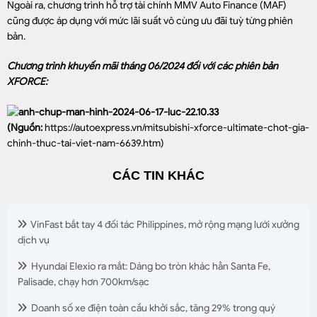
Ngoài ra, chương trình hỗ trợ tài chính MMV Auto Finance (MAF)
cũng được áp dụng với mức lãi suất vô cùng ưu đãi tuỳ từng phiên
bản.
Chương trình khuyến mãi tháng 06/2024 đối với các phiên bản
XFORCE:
(Nguồn:
https://autoexpress.vn/mitsubishi-xforce-ultimate-chot-gia-
chinh-thuc-tai-viet-nam-6639.htm
)
CÁC TIN KHÁC
VinFast bắt tay 4 đối tác Philippines, mở rộng mạng lưới xưởng
dịch vụ
Hyundai Elexio ra mắt: Dáng bo tròn khác hẳn Santa Fe,
Palisade, chạy hơn 700km/sạc
Doanh số xe điện toàn cầu khởi sắc, tăng 29% trong quý