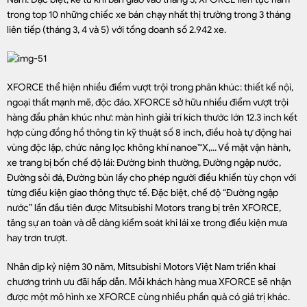
trong top 10 những chiếc xe bán chạy nhất thị trường trong 3 tháng
liên tiếp (tháng 3, 4 và 5) với tổng doanh số 2.942 xe.
XFORCE thể hiện nhiều điểm vượt trội trong phân khúc: thiết kế nội,
ngoại thất mạnh mẽ, độc đáo. XFORCE sở hữu nhiều điểm vượt trội
hàng đầu phân khúc như: màn hình giải trí kích thước lớn 12.3 inch kết
hợp cùng đồng hồ thông tin kỹ thuật số 8 inch, điều hoà tự động hai
vùng độc lập, chức năng lọc không khí nanoe™X,... Về mặt vận hành,
xe trang bị bốn chế độ lái: Đường bình thường, Đường ngập nước,
Đường sỏi đá, Đường bùn lầy cho phép người điều khiển tùy chọn với
từng điều kiện giao thông thực tế. Đặc biệt, chế độ “Đường ngập
nước” lần đầu tiên được Mitsubishi Motors trang bị trên XFORCE,
tăng sự an toàn và dễ dàng kiểm soát khi lái xe trong điều kiện mưa
hay trơn trượt.
Nhân dịp kỷ niệm 30 năm, Mitsubishi Motors Việt Nam triển khai
chương trình ưu đãi hấp dẫn. Mỗi khách hàng mua XFORCE sẽ nhận
được một mô hình xe XFORCE cùng nhiều phần quà có giá trị khác.