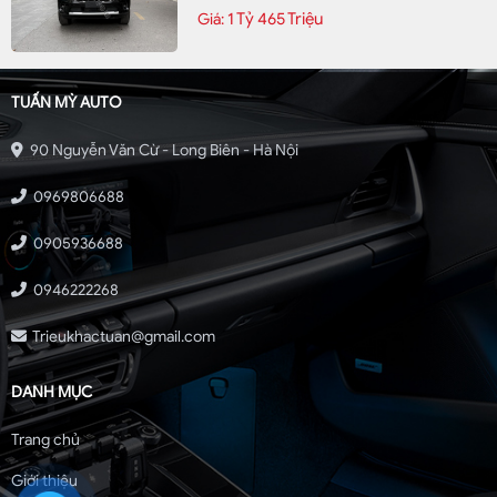
1 Tỷ 465 Triệu
Giá:
TUẤN MỲ AUTO
90 Nguyễn Văn Cừ - Long Biên - Hà Nội
0969806688
0905936688
0946222268
Trieukhactuan@gmail.com
DANH MỤC
Trang chủ
Giới thiệu