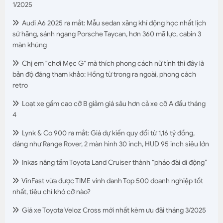
1/2025
Audi A6 2025 ra mắt: Mẫu sedan xăng khí động học nhất lịch
sử hãng, sánh ngang Porsche Taycan, hơn 360 mã lực, cabin 3
màn khủng
Chị em "chơi Mẹc G" mà thích phong cách nữ tính thì đây là
bản độ đáng tham khảo: Hồng từ trong ra ngoài, phong cách
retro
Loạt xe gầm cao cỡ B giảm giá sâu hơn cả xe cỡ A đầu tháng
4
Lynk & Co 900 ra mắt: Giá dự kiến quy đổi từ 1,16 tỷ đồng,
dáng như Range Rover, 2 màn hình 30 inch, HUD 95 inch siêu lớn
Inkas nâng tầm Toyota Land Cruiser thành “pháo đài di động”
VinFast vừa được TIME vinh danh Top 500 doanh nghiệp tốt
nhất, tiêu chí khó cỡ nào?
Giá xe Toyota Veloz Cross mới nhất kèm ưu đãi tháng 3/2025