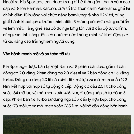
Ngoài ra, Kia Sportage còn được trang bị hệ thống âm thanh vòm cao
cấp với 8 loa Harman/Kardon, cửa sổ trời toàn cảnh Panorama, ghế lái
chỉnh điện 10 hướng với chức năng bơm lưng và nhớ 02 vị trí, cùng
ghế hành khách phía trước chỉnh điện 8 hướng có chức năng sưởi ấm
và làm mát. Hàng ghế sau có độ ngả lưng lớn với 8 cấp độ tùy chỉnh,
cùng các tính năng tiện ích như mở cốp thông minh và khởi động xe
từ xa, nâng cao trải nghiệm người dùng.
Vận hành mạnh mẽ và an toàn tối ưu
Kia Sportage được bán tại Việt Nam với 8 phiên bản, bao gồm 4 bản
động cơ 2.0 xăng, 2 bản động cơ 2.0 diesel và 2 bản động cơ 1.6 xăng
turbo. Động cơ xăng 2.0 lít sản sinh 154 mã lực và mô-men xoắn 192
Nm, kết hợp với hộp số tự động 6 cấp. Động cơ dầu 2.0 lít cho công
suất 184 mã lực và mô-men xoắn 416 Nm, đi cùng hộp số tự động 8
cấp. Phiên bản 1.6 Turbo sử dụng hộp số 7 cấp ly hợp kép, cho công
suất 178 mã lực và mô-men xoắn 265 Nm, với hệ dẫn động bốn bánh.