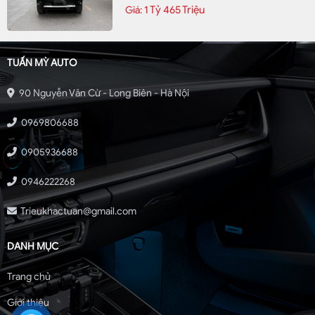
1 Tỷ 465 Triệu
Giá:
TUẤN MỲ AUTO
90 Nguyễn Văn Cừ - Long Biên - Hà Nội
0969806688
0905936688
0946222268
Trieukhactuan@gmail.com
DANH MỤC
Trang chủ
Giới thiệu