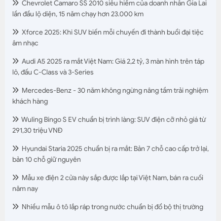
Chevrolet Camaro SS 2010 siêu hiếm của doanh nhân Gia Lai
lần đầu lộ diện, 15 năm chạy hơn 23.000 km
Xforce 2025: Khi SUV biến mỗi chuyến đi thành buổi đại tiệc
âm nhạc
Audi A5 2025 ra mắt Việt Nam: Giá 2,2 tỷ, 3 màn hình trên táp
lô, đấu C-Class và 3-Series
Mercedes-Benz - 30 năm không ngừng nâng tầm trải nghiệm
khách hàng
Wuling Bingo S EV chuẩn bị trình làng: SUV điện cỡ nhỏ giá từ
291,30 triệu VNĐ
Hyundai Staria 2025 chuẩn bị ra mắt: Bản 7 chỗ cao cấp trở lại,
bản 10 chỗ giữ nguyên
Mẫu xe điện 2 cửa này sắp được lắp tại Việt Nam, bán ra cuối
năm nay
Nhiều mẫu ô tô lắp ráp trong nước chuẩn bị đổ bộ thị trường