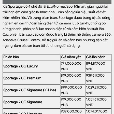
Kia Sportage có 4 chế độ lái Eco/Normal/Sport/Smart, giúp người lái
trải nghiệm cảm giác lái khác nhau, cân bằng giữa hiệu suất và tiết
kiệm nhiên liệu. Về trang bị an toàn, Sportage được trang bị các công
nghệ hiện đại như cân bằng điện tử, camera lùi, 6 túi khí, chống bó
cứng phanh, phân phối lực phanh điện tử và cảm biến áp suất lốp.
Các phiên bản cao cấp còn được trang bị thêm hệ thống camera 360,
Adaptive Cruise Control, hỗ trợ giữ làn và cảnh báo phương tiện cắt
ngang, đảm bảo an toàn tối ưu cho người sử dụng.
Phiên bản
Giá niêm yết
Giá lăn bánh
779.000.000
894.817.000
Sportage 2.0G Luxury
VNĐ
VNĐ
819.000.000
939.617.000
Sportage 2.0G Premium
VNĐ
VNĐ
899.000.000
1.029.217.000
Sportage 2.0G Signature (X-Line)
VNĐ
VNĐ
919.000.000
1.051.617.000
Sportage 2.0G Signature
VNĐ
VNĐ
939.000.000
1.074.017.000