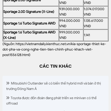
Sportage 2.0D Signature
VNĐ
VNĐ
939.000.000
1.074.017.000
Sportage 2.0D Signature (X-Line)
VNĐ
VNĐ
994.000.000
1.135.617.000
Sportage 1.6 Turbo Signature AWD
VNĐ
VNĐ
Sportage 1.6 Turbo Signature AWD
999.000.000
1.141
(X-Line)
VNĐ
(Nguồn:
https://vietnamdaily.kienthuc.net.vn/kia-sportage-thiet-ke-
dot-pha-va-cong-nghe-tien-tien-chinh-phuc-khach-viet-
post1556128.html
)
CÁC TIN KHÁC
Mitsubishi Outlander sẽ có biến thể hybrid mới và bán ở thị
trường Đông Nam Á
Toyota được đồn đoán đang phát triển xe minivan có thể
offroad