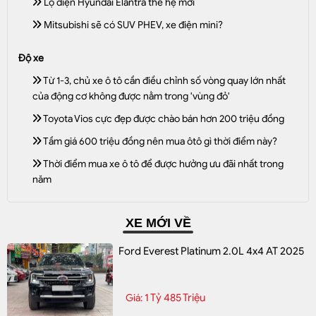
Lộ diện Hyundai Elantra thế hệ mới
Mitsubishi sẽ có SUV PHEV, xe điện mini?
Độ xe
Từ 1-3, chủ xe ô tô cần điều chỉnh số vòng quay lớn nhất
của động cơ không được nằm trong 'vùng đỏ'
Toyota Vios cực đẹp được chào bán hơn 200 triệu đồng
Tầm giá 600 triệu đồng nên mua ôtô gì thời điểm này?
Thời điểm mua xe ô tô để được hưởng ưu đãi nhất trong
năm
XE MỚI VỀ
Ford Everest Platinum 2.0L 4x4 AT 2025
1 Tỷ 485 Triệu
Giá: