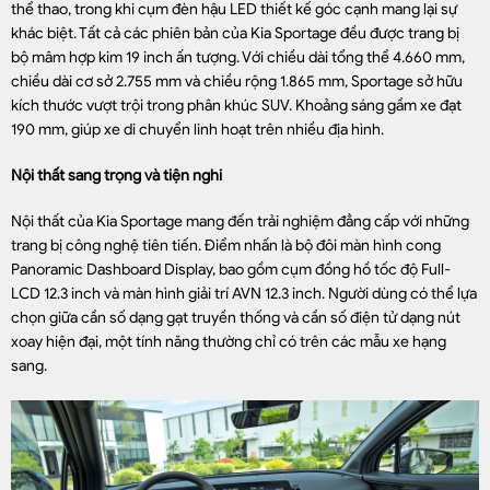
thể thao, trong khi cụm đèn hậu LED thiết kế góc cạnh mang lại sự
khác biệt. Tất cả các phiên bản của Kia Sportage đều được trang bị
bộ mâm hợp kim 19 inch ấn tượng. Với chiều dài tổng thể 4.660 mm,
chiều dài cơ sở 2.755 mm và chiều rộng 1.865 mm, Sportage sở hữu
kích thước vượt trội trong phân khúc SUV. Khoảng sáng gầm xe đạt
190 mm, giúp xe di chuyển linh hoạt trên nhiều địa hình.
Nội thất sang trọng và tiện nghi
Nội thất của Kia Sportage mang đến trải nghiệm đẳng cấp với những
trang bị công nghệ tiên tiến. Điểm nhấn là bộ đôi màn hình cong
Panoramic Dashboard Display, bao gồm cụm đồng hồ tốc độ Full-
LCD 12.3 inch và màn hình giải trí AVN 12.3 inch. Người dùng có thể lựa
chọn giữa cần số dạng gạt truyền thống và cần số điện tử dạng nút
xoay hiện đại, một tính năng thường chỉ có trên các mẫu xe hạng
sang.