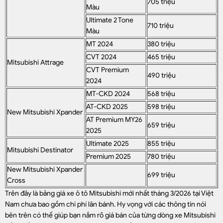
705 triệu
Màu
Ultimate 2 Tone
710 triệu
Màu
MT 2024
380 triệu
CVT 2024
465 triệu
Mitsubishi Attrage
CVT Premium
490 triệu
2024
MT-CKD 2024
568 triệu
AT-CKD 2025
598 triệu
New Mitsubishi Xpander
AT Premium MY26
659 triệu
2025
Ultimate 2025
855 triệu
Mitsubishi Destinator
Premium 2025
780 triệu
New Mitsubishi Xpander
699 triệu
Cross
Trên đây là bảng giá xe ô tô Mitsubishi mới nhất tháng 3/2026 tại Việt
Nam chưa bao gồm chi phí lăn bánh. Hy vọng với các thông tin nói
bên trên có thể giúp bạn nắm rõ giá bán của từng dòng xe Mitsubishi