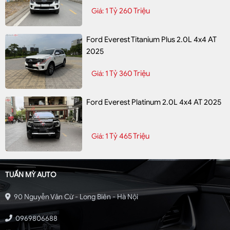
1 Tỷ 260 Triệu
Giá:
Ford Everest Titanium Plus 2.0L 4x4 AT
2025
1 Tỷ 360 Triệu
Giá:
Ford Everest Platinum 2.0L 4x4 AT 2025
1 Tỷ 465 Triệu
Giá:
TUẤN MỲ AUTO
90 Nguyễn Văn Cừ - Long Biên - Hà Nội
0969806688