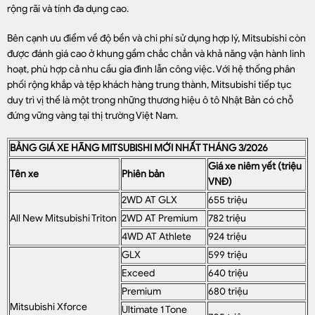
rộng rãi và tính đa dụng cao.
Bên cạnh ưu điểm về độ bền và chi phí sử dụng hợp lý, Mitsubishi còn
được đánh giá cao ở khung gầm chắc chắn và khả năng vận hành linh
hoạt, phù hợp cả nhu cầu gia đình lẫn công việc. Với hệ thống phân
phối rộng khắp và tệp khách hàng trung thành, Mitsubishi tiếp tục
duy trì vị thế là một trong những thương hiệu ô tô Nhật Bản có chỗ
đứng vững vàng tại thị trường Việt Nam.
BẢNG GIÁ XE HÃNG MITSUBISHI MỚI NHẤT THÁNG 3/2026
Giá xe niêm yết (triệu
Tên xe
Phiên bản
VNĐ)
2WD AT GLX
655 triệu
All New Mitsubishi Triton
2WD AT Premium
782 triệu
4WD AT Athlete
924 triệu
GLX
599 triệu
Exceed
640 triệu
Premium
680 triệu
Mitsubishi Xforce
Ultimate 1 Tone