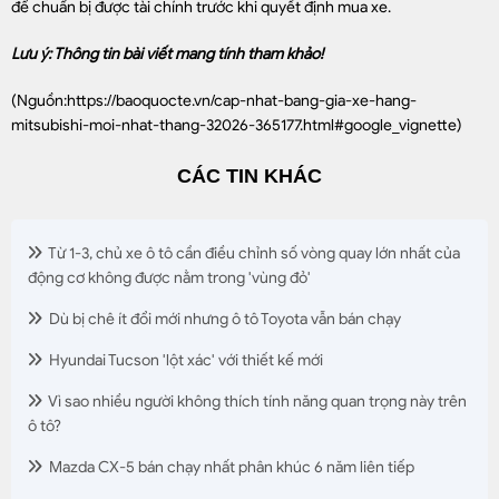
để chuẩn bị được tài chính trước khi quyết định mua xe.
Lưu ý: Thông tin bài viết mang tính tham khảo!
(Nguồn:
https://baoquocte.vn/cap-nhat-bang-gia-xe-hang-
mitsubishi-moi-nhat-thang-32026-365177.html#google_vignette
)
CÁC TIN KHÁC
Từ 1-3, chủ xe ô tô cần điều chỉnh số vòng quay lớn nhất của
động cơ không được nằm trong 'vùng đỏ'
Dù bị chê ít đổi mới nhưng ô tô Toyota vẫn bán chạy
Hyundai Tucson 'lột xác' với thiết kế mới
Vì sao nhiều người không thích tính năng quan trọng này trên
ô tô?
Mazda CX-5 bán chạy nhất phân khúc 6 năm liên tiếp