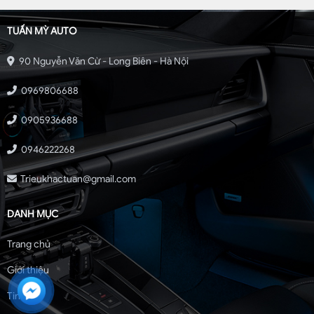
TUẤN MỲ AUTO
90 Nguyễn Văn Cừ - Long Biên - Hà Nội
0969806688
0905936688
0946222268
Trieukhactuan@gmail.com
DANH MỤC
Trang chủ
Giới thiệu
Tin tức