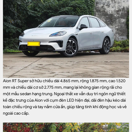
Aion RT Super sở hữu chiều dài 4.865 mm, rộng 1.875 mm, cao 1.520
mm và chiều dài cơ sở 2.775 mm, mang lại không gian rộng rãi cho
một mẫu sedan hạng trung. Ngoại thất xe vẫn duy trì ngôn ngữ thiết
kế đặc trưng của Aion với cụm đèn LED hiện đại, dải đèn hậu kéo dài
toàn chiều rộng và tay nắm cửa ẩn, giúp tăng tính khí động học và vẻ
ngoài cao cấp.