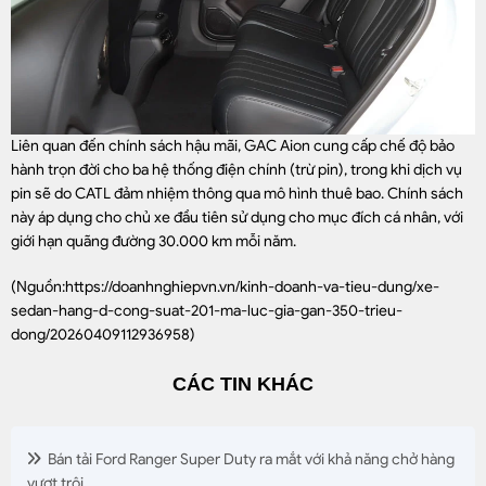
Liên quan đến chính sách hậu mãi, GAC Aion cung cấp chế độ bảo
hành trọn đời cho ba hệ thống điện chính (trừ pin), trong khi dịch vụ
pin sẽ do CATL đảm nhiệm thông qua mô hình thuê bao. Chính sách
này áp dụng cho chủ xe đầu tiên sử dụng cho mục đích cá nhân, với
giới hạn quãng đường 30.000 km mỗi năm.
(Nguồn:
https://doanhnghiepvn.vn/kinh-doanh-va-tieu-dung/xe-
sedan-hang-d-cong-suat-201-ma-luc-gia-gan-350-trieu-
dong/20260409112936958
)
CÁC TIN KHÁC
Bán tải Ford Ranger Super Duty ra mắt với khả năng chở hàng
vượt trội