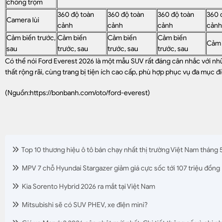
chống trộm
360 độ toàn
360 độ toàn
360 độ toàn
360 
Camera lùi
cảnh
cảnh
cảnh
cảnh
Cảm biến trước,
Cảm biến
Cảm biến
Cảm biến
Cảm 
sau
trước, sau
trước, sau
trước, sau
Có thể nói Ford Everest 2026 là một mẫu SUV rất đáng cân nhắc với nhữn
thất rộng rãi, cùng trang bị tiện ích cao cấp, phù hợp phục vụ đa mục đ
(Nguồn:
https://bonbanh.com/oto/ford-everest
)
Top 10 thương hiệu ô tô bán chạy nhất thị trường Việt Nam tháng 
MPV 7 chỗ Hyundai Stargazer giảm giá cực sốc tới 107 triệu đồng
Kia Sorento Hybrid 2026 ra mắt tại Việt Nam
Mitsubishi sẽ có SUV PHEV, xe điện mini?