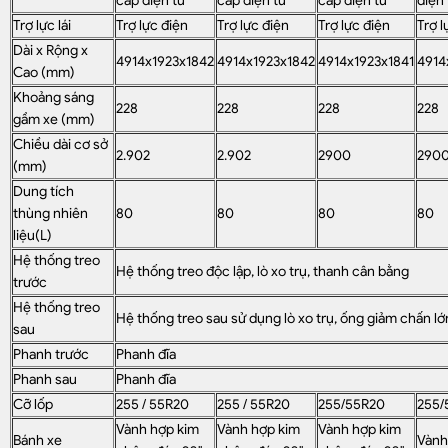
cấp điện tử
cấp điện tử
cấp điện tử
điện 
Trợ lực lái
Trợ lực điện
Trợ lực điện
Trợ lực điện
Trợ l
Dài x Rộng x
4914x1923x1842
4914x1923x1842
4914x1923x1841
4914
Cao (mm)
Khoảng sáng
228
228
228
228
gầm xe (mm)
Chiều dài cơ sở
2.902
2.902
2900
290
(mm)
Dung tích
thùng nhiên
80
80
80
80
liệu(L)
Hệ thống treo
Hệ thống treo độc lập, lò xo trụ, thanh cân bằng
trước
Hệ thống treo
Hệ thống treo sau sử dụng lò xo trụ, ống giảm chấn lớn
sau
Phanh trước
Phanh đĩa
Phanh sau
Phanh đĩa
Cỡ lốp
255 / 55R20
255 / 55R20
255/55R20
255/
Vành hợp kim
Vành hợp kim
Vành hợp kim
Bánh xe
Vành