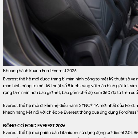
Khoang hành khách Ford Everest 2026
Everest thế hệ mới được trang bị màn hình công tơ mét kỹ thuật số và mà
màn hình công tơ mét kỹ thuật số 8 inch cùng với màn hình giải trí cả
rộng tầm nhìn hơn bao giờ hết, bao gồm chế độ xem 360 độ từ trên xuốn
Everest thế hệ mới đi kèm hệ điều hành SYNC® 4A mới nhất của Ford, h
khách hàng kết nối với chiếc xe Everest thông qua ứng dụng FordPass™
ĐỘNG CƠ FORD EVEREST 2026
Everest thế hệ mới phiên bản Titanium+ sử dụng động cơ diesel 2.0L 