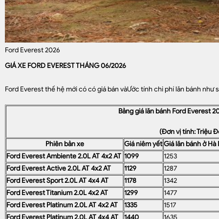
Ford Everest 2026
GIÁ XE FORD EVEREST THÁNG 06/2026
Ford Everest thế hệ mới có có giá bán vàƯớc tính chi phí lăn bánh như s
Bảng giá lăn bánh Ford Everest 
(Đơn vị tính: Triệu 
Phiên bản xe
Giá niêm yết
Giá lăn bánh ở Hà 
Ford Everest Ambiente 2.0L AT 4x2 AT
1099
1253
Ford Everest Active 2.0L AT 4x2 AT
1129
1287
Ford Everest Sport 2.0L AT 4x4 AT
1178
1342
Ford Everest Titanium 2.0L 4x2 AT
1299
1477
Ford Everest Platinum 2.0L AT 4x2 AT
1335
1517
Ford Everest Platinum 2.0L AT 4x4 AT
1440
1635