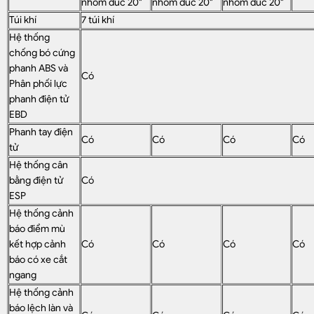
nhôm đúc 20"
nhôm đúc 20"
nhôm đúc 20"
Túi khí
7 túi khí
Hệ thống
chống bó cứng
phanh ABS và
Có
Phân phối lực
phanh điện tử
EBD
Phanh tay điện
Có
Có
Có
Có
tử
Hệ thống cân
bằng điện tử
Có
ESP
Hệ thống cảnh
báo điểm mù
kết hợp cảnh
Có
Có
Có
Có
báo có xe cắt
ngang
Hệ thống cảnh
báo lệch làn và