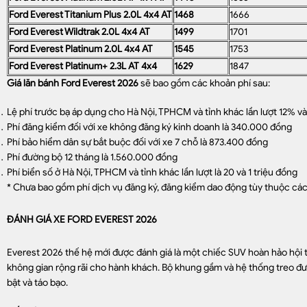
Ford Everest Titanium Plus 2.0L 4x4 AT
1468
1666
Ford Everest Wildtrak 2.0L 4x4 AT
1499
1701
Ford Everest Platinum 2.0L 4x4 AT
1545
1753
Ford Everest Platinum+ 2.3L AT 4x4
1629
1847
Giá lăn bánh Ford Everest 2026
sẽ bao gồm các khoản phí sau:
Lệ phí trước bạ áp dụng cho Hà Nội, TPHCM và tỉnh khác lần lượt 12% v
Phí đăng kiểm đối với xe không đăng ký kinh doanh là 340.000 đồng
Phí bảo hiểm dân sự bắt buộc đối với xe 7 chỗ là 873.400 đồng
Phí đường bộ 12 tháng là 1.560.000 đồng
Phí biển số ở Hà Nội, TPHCM và tỉnh khác lần lượt là 20 và 1 triệu đồng
* Chưa bao gồm phí dịch vụ đăng ký, đăng kiểm dao động tùy thuộc các 
ĐÁNH GIÁ XE FORD EVEREST 2026
Everest 2026 thế hệ mới được đánh giá là một chiếc SUV hoàn hảo hội t
không gian rộng rãi cho hành khách. Bộ khung gầm và hệ thống treo đư
bật và táo bạo.