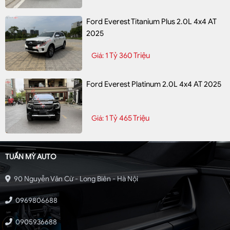
Ford Everest Titanium Plus 2.0L 4x4 AT
2025
1 Tỷ 360 Triệu
Giá:
Ford Everest Platinum 2.0L 4x4 AT 2025
1 Tỷ 465 Triệu
Giá:
TUẤN MỲ AUTO
90 Nguyễn Văn Cừ - Long Biên - Hà Nội
0969806688
0905936688