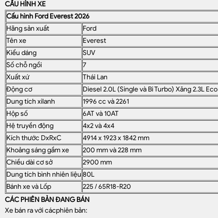
CẤU HÌNH XE
Cấu hình Ford Everest 2026
Hãng sản xuất
Ford
Tên xe
Everest
Kiểu dáng
SUV
Số chỗ ngồi
7
Xuất xứ
Thái Lan
Động cơ
Diesel 2.0L (Single và Bi Turbo) Xăng 2.3L E
Dung tích xilanh
1996 cc và 2261
Hộp số
6AT và 10AT
Hệ truyền động
4x2 và 4x4
Kích thước DxRxC
4914 x 1923 x 1842 mm
Khoảng sáng gầm xe
200 mm và 228 mm
Chiều dài cơ sở
2900 mm
Dung tích bình nhiên liệu
80L
Bánh xe và Lốp
225 / 65R18-R20
CÁC PHIÊN BẢN ĐANG BÁN
Xe bán ra với cácphiên bản: