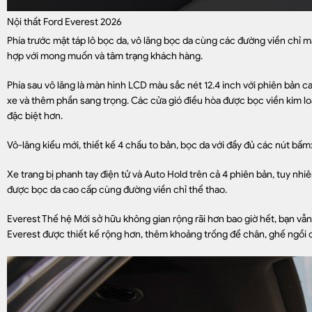
Nội thất Ford Everest 2026
Phía trước mặt táp lô bọc da, vô lăng bọc da cùng các đường viền chỉ m
hợp với mong muốn và tâm trạng khách hàng.
Phía sau vô lăng là màn hình LCD màu sắc nét 12.4 inch với phiên bản cao
xe và thêm phần sang trọng. Các cửa gió điều hòa được bọc viền kim loạ
đặc biệt hơn.
Vô-lăng kiểu mới, thiết kế 4 chấu to bản, bọc da với đầy đủ các nút bấm:
Xe trang bị phanh tay điện tử và Auto Hold trên cả 4 phiên bản, tuy nhi
được bọc da cao cấp cùng đường viền chỉ thể thao.
Everest Thế hệ Mới sở hữu không gian rộng rãi hơn bao giờ hết, bạn vẫ
Everest được thiết kế rộng hơn, thêm khoảng trống để chân, ghế ngồi c