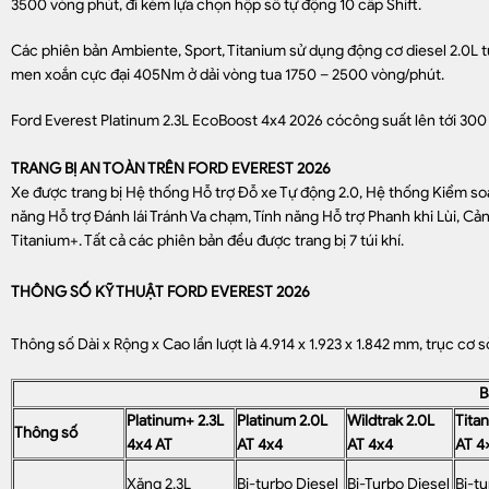
3500 vòng phút, đi kèm lựa chọn hộp số tự động 10 cấp Shift.
Các phiên bản Ambiente, Sport, Titanium sử dụng động cơ diesel 2.0L 
men xoắn cực đại 405Nm ở dải vòng tua 1750 – 2500 vòng/phút.
Ford Everest Platinum 2.3L EcoBoost 4x4 2026 cócông suất lên tới 300
TRANG BỊ AN TOÀN TRÊN FORD EVEREST 2026
Xe được trang bị Hệ thống Hỗ trợ Đỗ xe Tự động 2.0, Hệ thống Kiểm soát
năng Hỗ trợ Đánh lái Tránh Va chạm, Tính năng Hỗ trợ Phanh khi Lùi, Cả
Titanium+. Tất cả các phiên bản đều được trang bị 7 túi khí.
THÔNG SỐ KỸ THUẬT FORD EVEREST 2026
Thông số Dài x Rộng x Cao lần lượt là 4.914 x 1.923 x 1.842 mm, trục 
B
Platinum+ 2.3L
Platinum 2.0L
Wildtrak 2.0L
Tita
Thông số
4x4 AT
AT 4x4
AT 4x4
AT 4
Xăng 2.3L
Bi-turbo Diesel
Bi-Turbo Diesel
Bi-tu