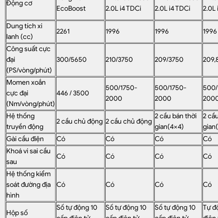
Động cơ
EcoBoost
2.0L i4 TDCi
2.0L i4 TDCi
2.0L 
Dung tích xi
2261
1996
1996
1996
lanh (cc)
Công suất cực
đại
300/5650
210/3750
209/3750
209,
(PS/vòng/phút)
Momen xoắn
500/1750-
500/1750-
500/
cực đại
446 / 3500
2000
2000
200
(Nm/vòng/phút)
Hệ thống
2 cầu bán thời
2 cầu
2 cầu chủ động
2 cầu chủ động
truyền động
gian(4×4)
gian
Gài cầu điện
Có
Có
Có
Có
Khoá vi sai cầu
Có
Có
Có
Có
sau
Hệ thống kiểm
soát đường địa
Có
Có
Có
Có
hình
Số tự động 10
Số tự động 10
Số tự động 10
Tự đ
Hộp số