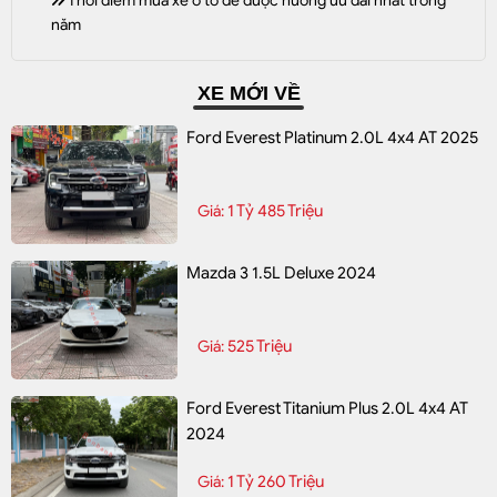
Thời điểm mua xe ô tô để được hưởng ưu đãi nhất trong
năm
XE MỚI VỀ
Ford Everest Platinum 2.0L 4x4 AT 2025
1 Tỷ 485 Triệu
Giá:
Mazda 3 1.5L Deluxe 2024
525 Triệu
Giá:
Ford Everest Titanium Plus 2.0L 4x4 AT
2024
1 Tỷ 260 Triệu
Giá: