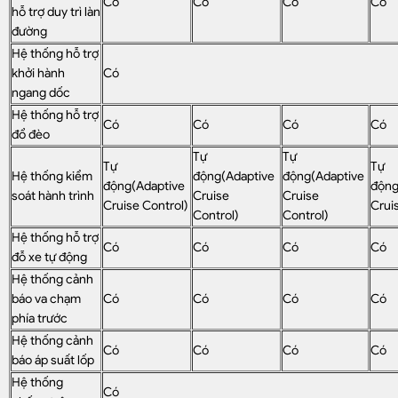
Có
Có
Có
Có
hỗ trợ duy trì làn
đường
Hệ thống hỗ trợ
khởi hành
Có
ngang dốc
Hệ thống hỗ trợ
Có
Có
Có
Có
đổ đèo
Tự
Tự
Tự
Tự
Hệ thống kiểm
động(Adaptive
động(Adaptive
động(Adaptive
động
soát hành trình
Cruise
Cruise
Cruise Control)
Crui
Control)
Control)
Hệ thống hỗ trợ
Có
Có
Có
Có
đỗ xe tự động
Hệ thống cảnh
báo va chạm
Có
Có
Có
Có
phía trước
Hệ thống cảnh
Có
Có
Có
Có
báo áp suất lốp
Hệ thống
Có